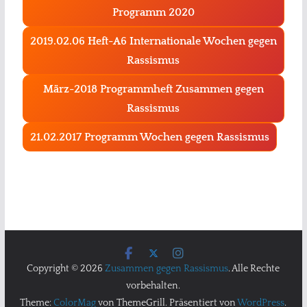
Programm 2020
2019.02.06 Heft-A6 Int
ernationale
Wochen gegen
Rassismus
März-2018 Programmheft Zusammen gegen
Rassismus
21.02.2017 Programm Wochen gegen Rassismus
Copyright © 2026
Zusammen gegen Rassismus
. Alle Rechte
vorbehalten.
Theme:
ColorMag
von ThemeGrill. Präsentiert von
WordPress
.